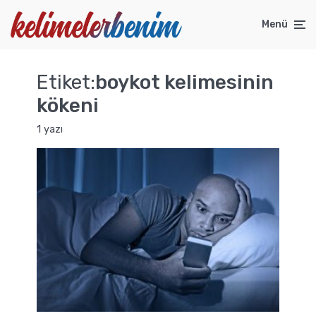
Menü
Etiket:
boykot kelimesinin
kökeni
1 yazı