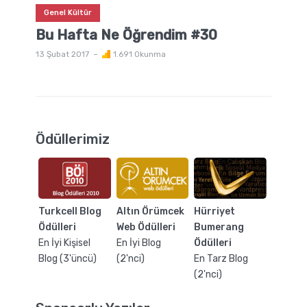
Genel Kültür
Bu Hafta Ne Öğrendim #30
13 Şubat 2017
1.691 Okunma
Ödüllerimiz
Turkcell Blog
Altın Örümcek
Hürriyet
Ödülleri
Web Ödülleri
Bumerang
En İyi Kişisel
En İyi Blog
Ödülleri
Blog (3'üncü)
(2'nci)
En Tarz Blog
(2'nci)