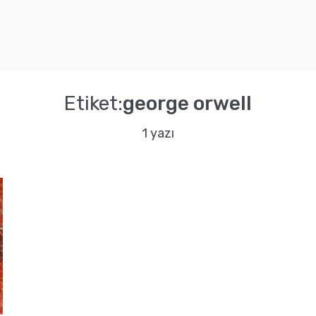
Etiket:
george orwell
1 yazı