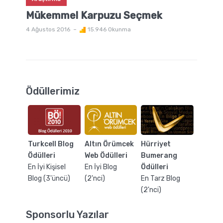
Mükemmel Karpuzu Seçmek
4 Ağustos 2016
15.946 Okunma
Ödüllerimiz
Turkcell Blog
Altın Örümcek
Hürriyet
Ödülleri
Web Ödülleri
Bumerang
En İyi Kişisel
En İyi Blog
Ödülleri
Blog (3'üncü)
(2'nci)
En Tarz Blog
(2'nci)
Sponsorlu Yazılar