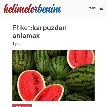
Menü
Etiket:
karpuzdan
anlamak
1 yazı
Araştırma