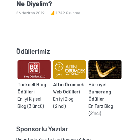
Ne Diyelim?
26 Haziran 2019
1.749 Okunma
Ödüllerimiz
Turkcell Blog
Altın Örümcek
Hürriyet
Ödülleri
Web Ödülleri
Bumerang
En İyi Kişisel
En İyi Blog
Ödülleri
Blog (3'üncü)
(2'nci)
En Tarz Blog
(2'nci)
Sponsorlu Yazılar
Pırlantada Zarafet ve Güvenin Adresi