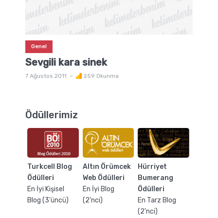
Genel
Sevgili kara sinek
7 Ağustos 2011
259 Okunma
Ödüllerimiz
Turkcell Blog
Altın Örümcek
Hürriyet
Ödülleri
Web Ödülleri
Bumerang
En İyi Kişisel
En İyi Blog
Ödülleri
Blog (3'üncü)
(2'nci)
En Tarz Blog
(2'nci)