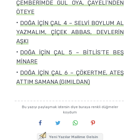
ÇEMBERİMDE GÜL OYA, ÇAYELİ’NDEN
ÖTEYE
DOĞA İÇİN ÇAL 4 – SELVİ BOYLUM AL
YAZMALIM, ÇİÇEK ABBAS, DEVLERİN
AŞKI
DOĞA İÇİN ÇAL 5 – BİTLİS’TE BEŞ
MİNARE
DOĞA İÇİN ÇAL 6 – ÇÖKERTME, ATEŞ
ATTIM SAMANA (GIMILDAN)
Bu yazıyı paylaşmak istersin diye buraya renkli düğmeler
koydum
Yeni Yazılar Mailime Gelsin