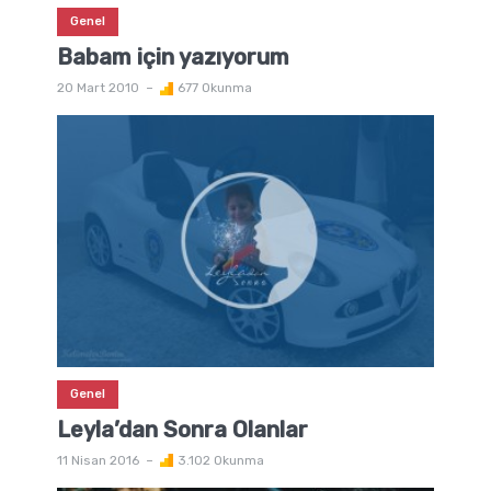
Genel
Babam için yazıyorum
20 Mart 2010
677 Okunma
Genel
Leyla’dan Sonra Olanlar
11 Nisan 2016
3.102 Okunma