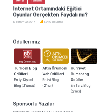
Genel
Tanıtım
İnternet Ortamındaki Eğitici
Oyunlar Gerçekten Faydalı mı?
5 Temmuz 2017
1.790 Okunma
Ödüllerimiz
Turkcell Blog
Altın Örümcek
Hürriyet
Ödülleri
Web Ödülleri
Bumerang
En İyi Kişisel
En İyi Blog
Ödülleri
Blog (3'üncü)
(2'nci)
En Tarz Blog
(2'nci)
Sponsorlu Yazılar