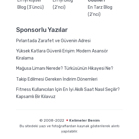
En İyi Kişisel
En İyi Blog
Ödülleri
Blog (3'üncü)
(2'nci)
En Tarz Blog
(2'nci)
Sponsorlu Yazılar
Pırlantada Zarafet ve Güvenin Adresi
Yüksek Katlara Güvenli Erişim: Modern Asansör
Kiralama
Mağusa Limanı Nerede? Türküsünün Hikayesi Ne?
Takip Edilmesi Gereken İndirim Dönemleri
Fitness Kullanıcıları İçin En İyi Akıllı Saat Nasıl Seçilir?
Kapsamlı Bir Kılavuz
© 2008-2022
Kelimeler Benim
Bu sitedeki yazı ve fotoğraflardan kaynak gösterilerek alıntı
yapılabilir.