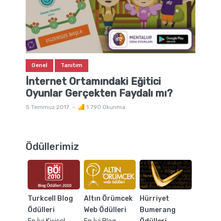
Genel
Tanıtım
İnternet Ortamındaki Eğitici
Oyunlar Gerçekten Faydalı mı?
5 Temmuz 2017
1.790 Okunma
Ödüllerimiz
Turkcell Blog
Altın Örümcek
Hürriyet
Ödülleri
Web Ödülleri
Bumerang