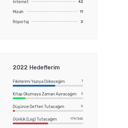
İnternet
42
Mizah
11
Röportaj
2
2022 Hedeflerim
7
Fikirlerimi Yazıya Dökeceğim
2
Kitap Okumaya Zaman Ayıracağım
0
Düşünce Defteri Tutacağım
179/365
Günlük (Log) Tutacağım