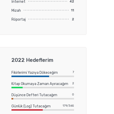
İnternet
42
Mizah
11
Röportaj
2
2022 Hedeflerim
7
Fikirlerimi Yazıya Dökeceğim
2
Kitap Okumaya Zaman Ayıracağım
0
Düşünce Defteri Tutacağım
179/365
Günlük (Log) Tutacağım