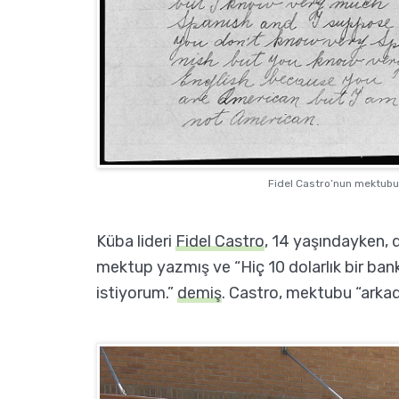
Fidel Castro’nun mektubu (
Küba lideri
Fidel Castro
, 14 yaşındayken,
mektup yazmış ve “Hiç 10 dolarlık bir ba
istiyorum.”
demiş
. Castro, mektubu “arkada